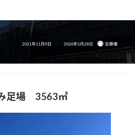
最
2021年11月9日
2026年5月28日
安藤優
終
更
新
日
時
:
足場 3563㎡