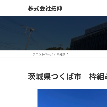
コ
ナ
株式会社拓伸
ン
ビ
テ
ゲ
ン
ー
ツ
シ
へ
ョ
ス
ン
キ
に
ッ
移
プ
動
フロントページ
未分類
茨城県つくば市 枠組み