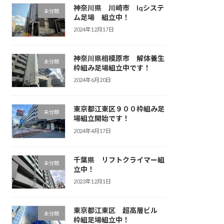
神奈川県 川崎市 Iqシステ
未分類
ム足場 組立中！
2024年12月17日
神奈川県相模原市 解体養生
未分類
枠組み足場組立中です！
2024年6月20日
東京都江東区９００枠組み足
未分類
場組立開始です！
2024年4月17日
千葉県 リフトクライマー組
未分類
立中！
2023年12月1日
東京都江東区 超高層ビル
未分類
枠組足場組立中！