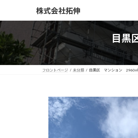
コ
ナ
株式会社拓伸
ン
ビ
テ
ゲ
ン
ー
ツ
シ
目黒
へ
ョ
ス
ン
キ
に
ッ
移
プ
動
フロントページ
未分類
目黒区 マンション 2960