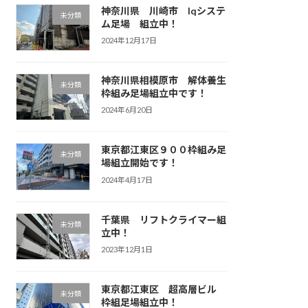
神奈川県 川崎市 Iqシステ
未分類
ム足場 組立中！
2024年12月17日
神奈川県相模原市 解体養生
未分類
枠組み足場組立中です！
2024年6月20日
東京都江東区９００枠組み足
未分類
場組立開始です！
2024年4月17日
千葉県 リフトクライマー組
未分類
立中！
2023年12月1日
東京都江東区 超高層ビル
未分類
枠組足場組立中！