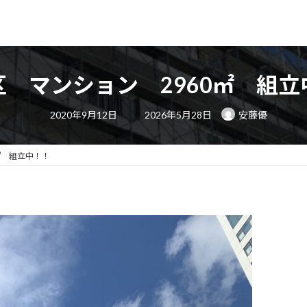
区 マンション 2960㎡ 組立
最
2020年9月12日
2026年5月28日
安藤優
終
更
新
日
㎡ 組立中！！
時
: