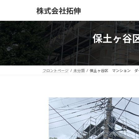
コ
ナ
株式会社拓伸
ン
ビ
テ
ゲ
ン
ー
ツ
シ
保土ヶ谷区
へ
ョ
ス
ン
キ
に
ッ
移
プ
動
フロントページ
未分類
保土ヶ谷区 マンション ダー