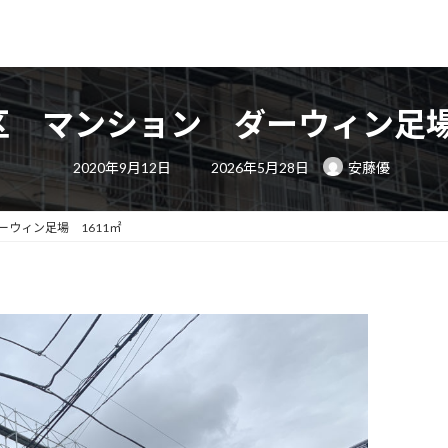
 マンション ダーウィン足場
最
2020年9月12日
2026年5月28日
安藤優
終
更
新
日
ウィン足場 1611㎡
時
: