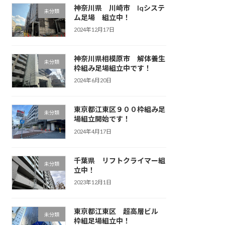
神奈川県 川崎市 Iqシステ
未分類
ム足場 組立中！
2024年12月17日
神奈川県相模原市 解体養生
未分類
枠組み足場組立中です！
2024年6月20日
東京都江東区９００枠組み足
未分類
場組立開始です！
2024年4月17日
千葉県 リフトクライマー組
未分類
立中！
2023年12月1日
東京都江東区 超高層ビル
未分類
枠組足場組立中！